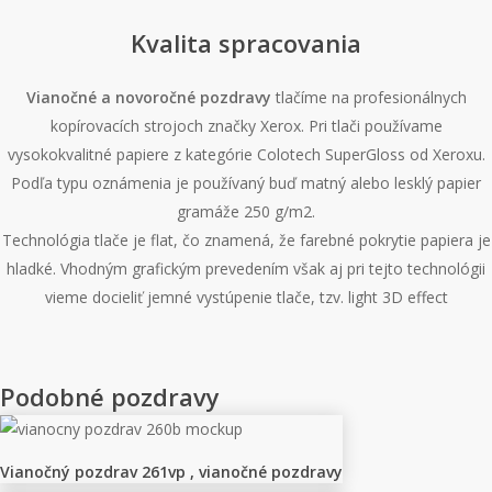
natural
white
Kvalita spracovania
Vianočné a novoročné pozdravy
tlačíme na profesionálnych
kopírovacích strojoch značky Xerox. Pri tlači používame
vysokokvalitné papiere z kategórie Colotech SuperGloss od Xeroxu.
Podľa typu oznámenia je používaný buď matný alebo lesklý papier
gramáže 250 g/m2.
Technológia tlače je flat, čo znamená, že farebné pokrytie papiera je
hladké. Vhodným grafickým prevedením však aj pri tejto technológii
vieme docieliť jemné vystúpenie tlače, tzv. light 3D effect
Podobné pozdravy
Vianočný pozdrav 261vp , vianočné pozdravy
Vianočný