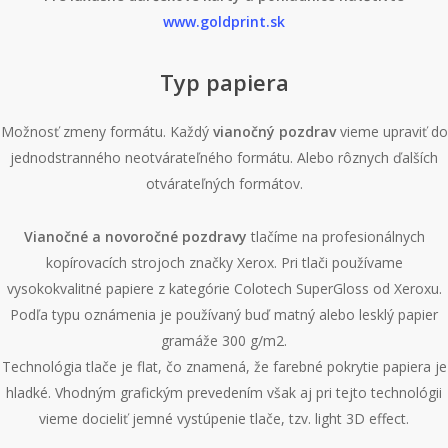
www.goldprint.sk
Typ papiera
Možnosť zmeny formátu. Každý
vianočný pozdrav
vieme upraviť do
jednodstranného neotvárateľného formátu. Alebo rôznych ďalších
otvárateľných formátov.
Vianočné a novoročné pozdravy
tlačíme na profesionálnych
kopírovacích strojoch značky Xerox. Pri tlači používame
vysokokvalitné papiere z kategórie Colotech SuperGloss od Xeroxu.
Podľa typu oznámenia je používaný buď matný alebo lesklý papier
gramáže 300 g/m2.
Technológia tlače je flat, čo znamená, že farebné pokrytie papiera je
hladké. Vhodným grafickým prevedením však aj pri tejto technológii
vieme docieliť jemné vystúpenie tlače, tzv. light 3D effect.