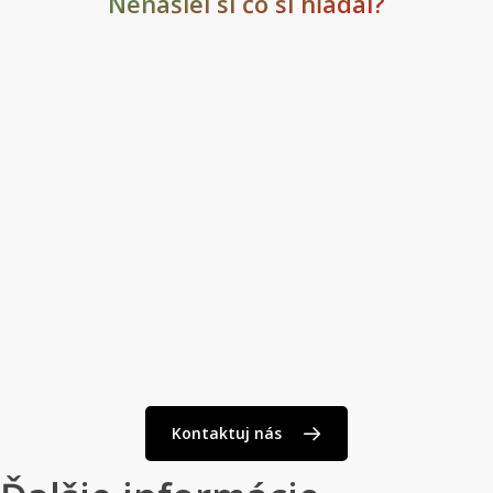
Nenašiel si čo si hľadal?
pozdravy
Kontaktuj nás