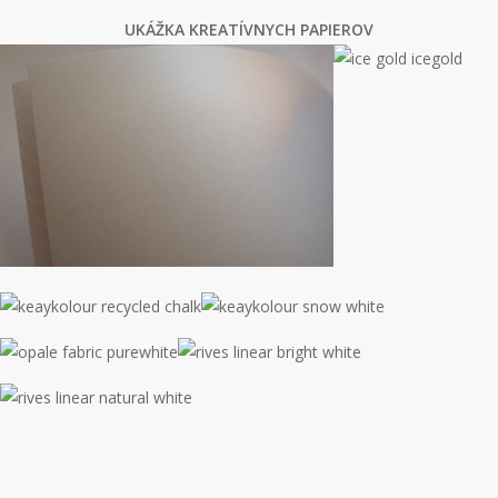
UKÁŽKA KREATÍVNYCH PAPIEROV
ice
gold
icegold
astrosilver-
orion
keaykolour
keaykolour
recycled
snow
opale
rives
chalk
white
fabric
linear
rives
purewhite
bright
linear
white