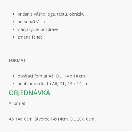
pridanie vášho loga, textu, obrázku
personalizácia
viacjazyčné pozdravy
zmena farieb
FORMÁT
otvárací formát A6, DL, 14 x 14 cm
neotváracia karta A6, DL, 14 x 14 cm
OBJEDNÁVKA
*
Formát
A6 14x10cm, Štvorec 14x14cm, DL 20x10cm