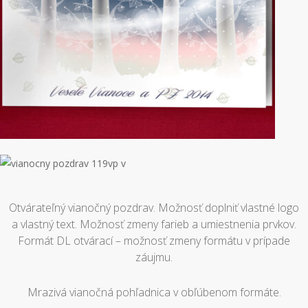
vianocny
pozdrav
vianocny
119vp
Otvárateľný vianočný pozdrav. Možnosť doplniť vlastné logo
pozdrav
p
a vlastný text. Možnosť zmeny farieb a umiestnenia prvkov.
119vp
Formát DL otvárací – možnosť zmeny formátu v prípade
v
záujmu.
Mrazivá vianočná pohľadnica v obľúbenom formáte.