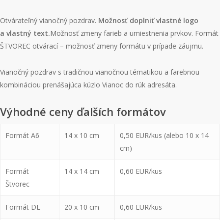
Otvárateľný vianočný pozdrav.
Možnosť doplniť vlastné logo
a vlastný text.
Možnosť zmeny farieb a umiestnenia prvkov. Formát
ŠTVOREC otvárací – možnosť zmeny formátu v prípade záujmu.
Vianočný pozdrav s tradičnou vianočnou tématikou a farebnou
kombináciou prenášajúca kúzlo Vianoc do rúk adresáta.
Výhodné ceny ďalších formátov
Formát A6
14 x 10 cm
0,50 EUR/kus (alebo 10 x 14
cm)
Formát
14 x 14 cm
0,60 EUR/kus
Štvorec
Formát DL
20 x 10 cm
0,60 EUR/kus