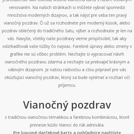
venovaním. Na našich stránkach si môžete vybrať spomedzi
množstva moderných dizajnov, a tak nájsť pre seba ten pravý
vianočný pozdrav. Či už sa rozhodnete pre moderný kúsok, alebo
pozdrav oblečený do tradičného šatu, výber a rozhodnutie je len na
vás. Navyše, všetky naše pozdravy vieme prispôsobiť, tak aby
odzrkadľovali vaše túžby čo najviac. Farebné úpravy alebo zmeny v
grafike nie sú vôbec problém. Nechajte si vypracovať návrh
vianočného pozdravu zdarma a nechajte sa prekvapiť krásnym a
vábivým dizajnom. Je našou radosťou a cťou pripraviť pre vás
okúzľujúci vianočný pozdrav, ktorý sa bude vynímať a rozžiari oči
príjemcu.
Vianočný pozdrav
s tradičnou vianočnou tématikou a farebnou kombináciou, ktoré
prenesie kúzlo Vianoc do rúk adresáta.
Pre luxusné darčekové karty a pohľadnice navštívte