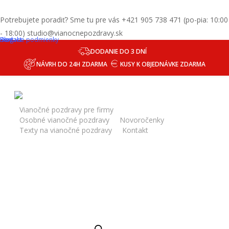
Skip
email
to
Potrebujete poradiť? Sme tu pre vás +421 905 738 471 (po-pia: 10:00
main
- 18:00) studio@vianocnepozdravy.sk
Blog
Dodacie podmienky
Kontakt
content
DODANIE DO 3 DNÍ
NÁVRH DO 24H ZDARMA
KUSY K OBJEDNÁVKE ZDARMA
Domov
Luxusné vianočné priania
Vianočné pozdravy pre firmy,
Novoročenka – Vianočný pozdrav 119vp
Vianočné pozdravy pre firmy
Osobné vianočné pozdravy
Novoročenky
Texty na vianočné pozdravy
Kontakt