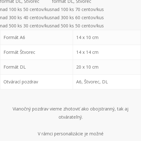
formát DL, Štvorec
formát DL, Štvorec
nad 100 ks 50 centov/kus
nad 100 ks 70 centov/kus
nad 300 ks 40 centov/kus
nad 300 ks 60 centov/kus
nad 500 ks 30 centov/kus
nad 500 ks 50 centov/kus
Formát A6
14 x 10 cm
Formát Štvorec
14 x 14 cm
Formát DL
20 x 10 cm
Otvárací pozdrav
A6, Štvorec, DL
Vianočný pozdrav vieme zhotoviť ako obojstranný, tak aj
otvárateľný.
V rámci personalizácie je možné