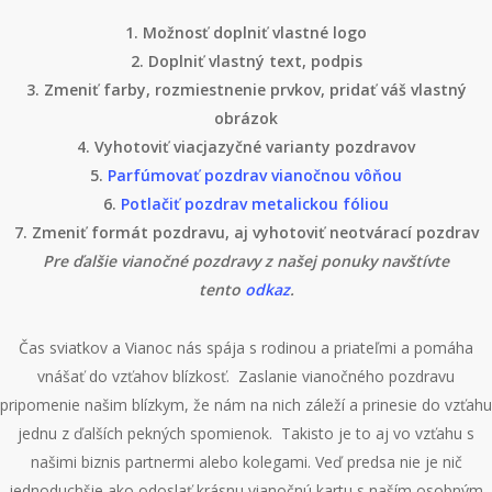
1. Možnosť doplniť vlastné logo
2. Doplniť vlastný text, podpis
3. Zmeniť farby, rozmiestnenie prvkov, pridať váš vlastný
obrázok
4. Vyhotoviť viacjazyčné varianty pozdravov
5.
Parfúmovať pozdrav vianočnou vôňou
6.
Potlačiť pozdrav metalickou fóliou
7. Zmeniť formát pozdravu, aj vyhotoviť neotvárací pozdrav
Pre ďalšie vianočné pozdravy z našej ponuky navštívte
tento
odkaz
.
Čas sviatkov a Vianoc nás spája s rodinou a priateľmi a pomáha
vnášať do vzťahov blízkosť. Zaslanie vianočného pozdravu
pripomenie našim blízkym, že nám na nich záleží a prinesie do vzťahu
jednu z ďalších pekných spomienok. Takisto je to aj vo vzťahu s
našimi biznis partnermi alebo kolegami. Veď predsa nie je nič
jednoduchšie ako odoslať krásnu vianočnú kartu s naším osobným