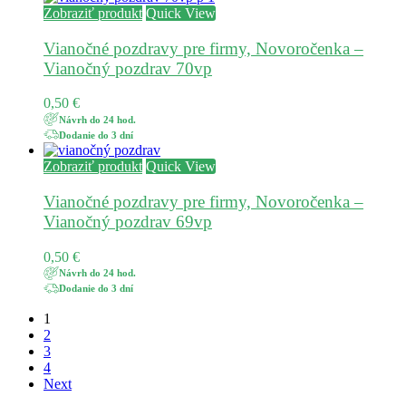
Zobraziť produkt
Quick View
Vianočné pozdravy pre firmy, Novoročenka –
Vianočný pozdrav 70vp
0,50
€
Návrh do 24 hod.
Dodanie do 3 dní
Zobraziť produkt
Quick View
Vianočné pozdravy pre firmy, Novoročenka –
Vianočný pozdrav 69vp
0,50
€
Návrh do 24 hod.
Dodanie do 3 dní
1
2
3
4
Next