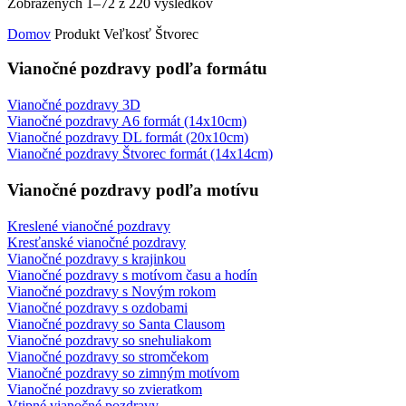
Zobrazených 1–72 z 220 výsledkov
Domov
Produkt Veľkosť
Štvorec
Vianočné pozdravy podľa formátu
Vianočné pozdravy 3D
Vianočné pozdravy A6 formát (14x10cm)
Vianočné pozdravy DL formát (20x10cm)
Vianočné pozdravy Štvorec formát (14x14cm)
Vianočné pozdravy podľa motívu
Kreslené vianočné pozdravy
Kresťanské vianočné pozdravy
Vianočné pozdravy s krajinkou
Vianočné pozdravy s motívom času a hodín
Vianočné pozdravy s Novým rokom
Vianočné pozdravy s ozdobami
Vianočné pozdravy so Santa Clausom
Vianočné pozdravy so snehuliakom
Vianočné pozdravy so stromčekom
Vianočné pozdravy so zimným motívom
Vianočné pozdravy so zvieratkom
Vtipné vianočné pozdravy