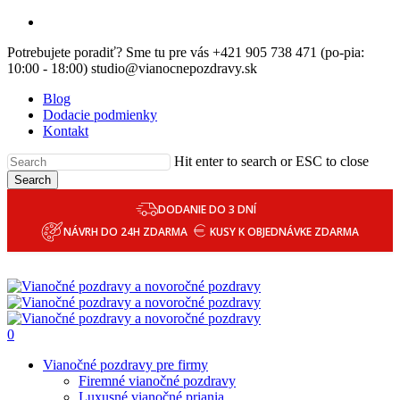
Skip
email
to
Potrebujete poradiť? Sme tu pre vás +421 905 738 471 (po-pia:
main
10:00 - 18:00) studio@vianocnepozdravy.sk
content
Blog
Dodacie podmienky
Kontakt
Hit enter to search or ESC to close
Search
DODANIE DO 3 DNÍ
NÁVRH DO 24H ZDARMA
KUSY K OBJEDNÁVKE ZDARMA
0
Menu
Vianočné pozdravy pre firmy
Firemné vianočné pozdravy
Luxusné vianočné priania