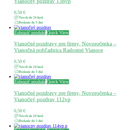
Vianočný pozdrav 138vp
0,50
€
Návrh do 24 hod.
Dodanie do 3 dní
Zobraziť produkt
Quick View
Vianočné pozdravy pre firmy, Novoročenka –
Vianočná pohľadnica Radostné Vianoce
0,50
€
Návrh do 24 hod.
Dodanie do 3 dní
Zobraziť produkt
Quick View
Vianočné pozdravy pre firmy, Novoročenka –
Vianočný pozdrav 112vp
0,50
€
Návrh do 24 hod.
Dodanie do 3 dní