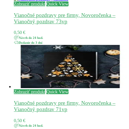
Zobraziť produkt
Quick View
Vianočné pozdravy pre firmy, Novoročenka –
Vianočný pozdrav 73vp
0,50
€
Návrh do 24 hod.
Dodanie do 3 dní
Zobraziť produkt
Quick View
Vianočné pozdravy pre firmy, Novoročenka –
Vianočný pozdrav 71vp
0,50
€
Návrh do 24 hod.