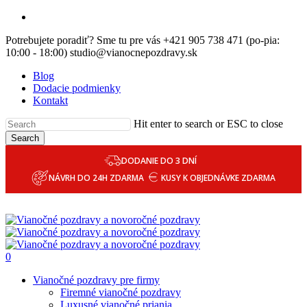
Skip
email
to
Potrebujete poradiť? Sme tu pre vás +421 905 738 471 (po-pia:
main
10:00 - 18:00) studio@vianocnepozdravy.sk
content
Blog
Dodacie podmienky
Kontakt
Hit enter to search or ESC to close
Search
DODANIE DO 3 DNÍ
NÁVRH DO 24H ZDARMA
KUSY K OBJEDNÁVKE ZDARMA
0
Menu
Vianočné pozdravy pre firmy
Firemné vianočné pozdravy
Luxusné vianočné priania