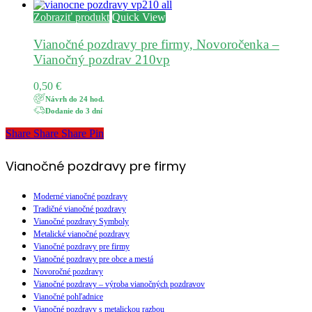
Zobraziť produkt
Quick View
Vianočné pozdravy pre firmy, Novoročenka –
Vianočný pozdrav 210vp
0,50
€
Návrh do 24 hod.
Dodanie do 3 dní
Share
Share
Share
Share
Pin
Vianočné pozdravy pre firmy
Moderné vianočné pozdravy
Tradičné vianočné pozdravy
Vianočné pozdravy Symboly
Metalické vianočné pozdravy
Vianočné pozdravy pre firmy
Vianočné pozdravy pre obce a mestá
Novoročné pozdravy
Vianočné pozdravy – výroba vianočných pozdravov
Vianočné pohľadnice
Vianočné pozdravy s metalickou razbou