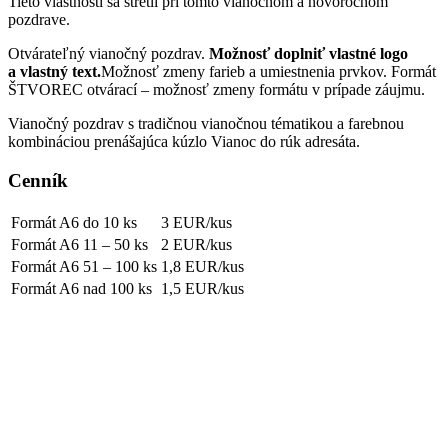
Tieto vlastnosti sa stretli pri tomto vianočnom a novoročnom
pozdrave.
Otvárateľný vianočný pozdrav.
Možnosť doplniť vlastné logo
a vlastný text.
Možnosť zmeny farieb a umiestnenia prvkov. Formát
ŠTVOREC otvárací – možnosť zmeny formátu v prípade záujmu.
Vianočný pozdrav s tradičnou vianočnou tématikou a farebnou
kombináciou prenášajúca kúzlo Vianoc do rúk adresáta.
Cenník
Formát A6
do 10 ks
3 EUR/kus
Formát A6
11 – 50 ks
2 EUR/kus
Formát A6
51 – 100 ks
1,8 EUR/kus
Formát A6
nad 100 ks
1,5 EUR/kus