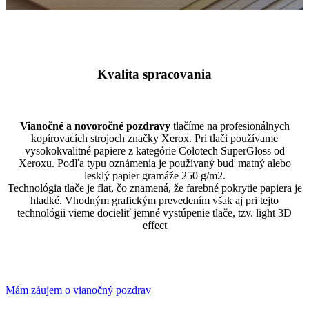
rives
linear
natural
white
Kvalita spracovania
Vianočné a novoročné pozdravy
tlačíme na profesionálnych
kopírovacích strojoch značky Xerox. Pri tlači používame
vysokokvalitné papiere z kategórie Colotech SuperGloss od
Xeroxu. Podľa typu oznámenia je používaný buď matný alebo
lesklý papier gramáže 250 g/m2.
Technológia tlače je flat, čo znamená, že farebné pokrytie papiera je
hladké. Vhodným grafickým prevedením však aj pri tejto
technológii vieme docieliť jemné vystúpenie tlače, tzv. light 3D
effect
Mám záujem o vianočný pozdrav