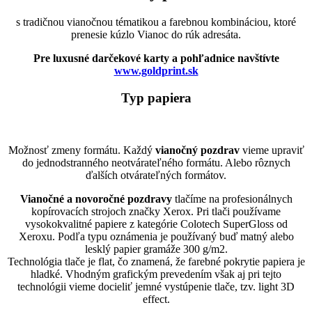
s tradičnou vianočnou tématikou a farebnou kombináciou, ktoré
prenesie kúzlo Vianoc do rúk adresáta.
Pre luxusné darčekové karty a pohľadnice navštívte
www.goldprint.sk
Typ papiera
Možnosť zmeny formátu. Každý
vianočný pozdrav
vieme upraviť
do jednodstranného neotvárateľného formátu. Alebo rôznych
ďalších otvárateľných formátov.
Vianočné a novoročné pozdravy
tlačíme na profesionálnych
kopírovacích strojoch značky Xerox. Pri tlači používame
vysokokvalitné papiere z kategórie Colotech SuperGloss od
Xeroxu. Podľa typu oznámenia je používaný buď matný alebo
lesklý papier gramáže 300 g/m2.
Technológia tlače je flat, čo znamená, že farebné pokrytie papiera je
hladké. Vhodným grafickým prevedením však aj pri tejto
technológii vieme docieliť jemné vystúpenie tlače, tzv. light 3D
effect.