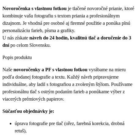
Novoročenka s vlastnou fotkou
je tlačené novoročné prianie, ktoré
kombinuje vašu fotografiu s textom priania a profesionálnym
dizajnom. Je vhodná pre osobné aj firemné použitie a ponúka plnú
personalizáciu farieb, písma a grafiky.
U nás získate
návrh do 24 hodín, kvalitnú tlač a doručenie do 3
dní
po celom Slovensku.
Popis produktu
Naše
novoročenky a PF s vlastnou fotkou
vyrábame na mieru
podľa dodanej fotografie a textu. Každý návrh pripravujeme
individuálne, aby ladil s fotografiou a zvoleným štýlom. Používame
profesionálnu tlač s ostrým podaním farieb a ponúkame výber z
viacerých prémiových papierov.
Súčasťou objednávky je:
úprava fotografie pre tlač (ořez, farebná korekcia, drobná
retuš),