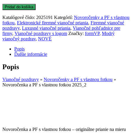
Pridať do košíka
Katalógové číslo:
2025191
Kategórií:
Novoročenky a PF s vlastnou
fotkou
,
Elektronické firemné vianočné priania
,
Firemné vianočné
pozdravy
,
Luxusné vianočné priania
,
Vianočné pohľadnice pre
firmy
,
Vianočné pozdravy s logom
Značky:
formVP
,
Modrý
vianočný pozdrav
,
NOVÉ
Popis
Ďalšie informácie
Popis
Vianočné pozdravy
»
Novoročenky a PF s vlastnou fotkou
»
Novoročenka a PF s vlastnou fotkou 2025_2
Novoročenka a PF s vlastnou fotkou – originálne prianie na mieru