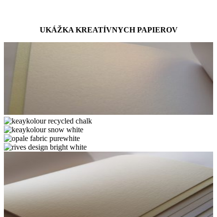
UKÁŽKA KREATÍVNYCH PAPIEROV
ice
gold
keaykolour
icegold
recycled
keaykolour
chalk
snow
opale
white
fabric
rives
purewhite
design
bright
white