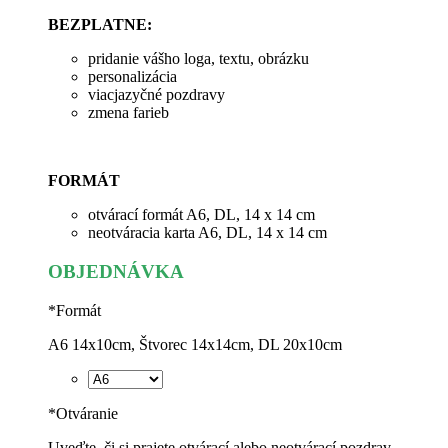
BEZPLATNE:
pridanie vášho loga, textu, obrázku
personalizácia
viacjazyčné pozdravy
zmena farieb
FORMÁT
otvárací formát A6, DL, 14 x 14 cm
neotváracia karta A6, DL, 14 x 14 cm
OBJEDNÁVKA
*
Formát
A6 14x10cm, Štvorec 14x14cm, DL 20x10cm
*
Otváranie
Uveďte, či si prajete otvárací alebo neotvárací pozdrav.