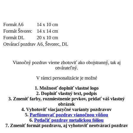
Formát A6
14 x 10 cm
Formát Štvorec
14 x 14 cm
Formát DL
20 x 10 cm
Otvárací pozdrav
A6, Štvorec, DL
Vianočný pozdrav vieme zhotoviť ako obojstranný, tak aj
otvárateľný.
V rámci personalizácie je možné
1. Možnosť doplniť vlastné logo
2. Doplniť vlastný text, podpis
3. Zmeniť farby, rozmiestnenie prvkov, pridať váš vlastný
obrázok
4. Vyhotoviť viacjazyčné varianty pozdravov
5.
Parfúmovať pozdrav vianočnou vôňou
6.
Potlačiť pozdrav metalickou fóliou
7. Zmeniť formát pozdravu, aj vyhotoviť neotvárací pozdrav