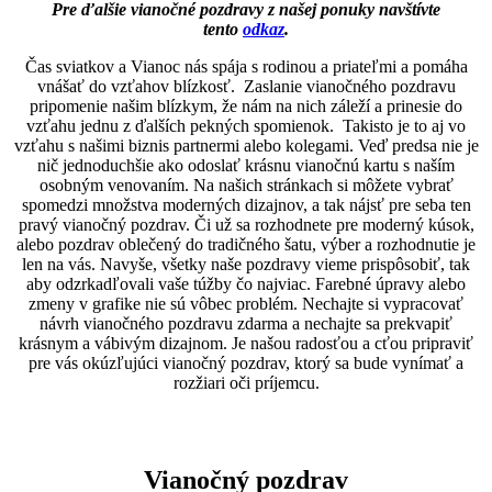
Pre ďalšie vianočné pozdravy z našej ponuky navštívte
tento
odkaz
.
Čas sviatkov a Vianoc nás spája s rodinou a priateľmi a pomáha
vnášať do vzťahov blízkosť. Zaslanie vianočného pozdravu
pripomenie našim blízkym, že nám na nich záleží a prinesie do
vzťahu jednu z ďalších pekných spomienok. Takisto je to aj vo
vzťahu s našimi biznis partnermi alebo kolegami. Veď predsa nie je
nič jednoduchšie ako odoslať krásnu vianočnú kartu s naším
osobným venovaním. Na našich stránkach si môžete vybrať
spomedzi množstva moderných dizajnov, a tak nájsť pre seba ten
pravý vianočný pozdrav. Či už sa rozhodnete pre moderný kúsok,
alebo pozdrav oblečený do tradičného šatu, výber a rozhodnutie je
len na vás. Navyše, všetky naše pozdravy vieme prispôsobiť, tak
aby odzrkadľovali vaše túžby čo najviac. Farebné úpravy alebo
zmeny v grafike nie sú vôbec problém. Nechajte si vypracovať
návrh vianočného pozdravu zdarma a nechajte sa prekvapiť
krásnym a vábivým dizajnom. Je našou radosťou a cťou pripraviť
pre vás okúzľujúci vianočný pozdrav, ktorý sa bude vynímať a
rozžiari oči príjemcu.
Vianočný pozdrav