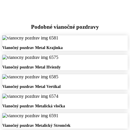
Podobné vianočné pozdravy
Vianočný
Vianočný pozdrav Metal Krajinka
pozdrav
Metal
Krajinka
Vianočný
Vianočný pozdrav Metal Hviezdy
pozdrav
Metal
Hviezdy
Vianočný
Vianočný pozdrav Metal Vertikal
pozdrav
Metal
Vertikal
Vianočný
Vianočný pozdrav Metalická vločka
pozdrav
Metalická
vločka
Vianočný
Vianočný pozdrav Metalický Stromček
pozdrav