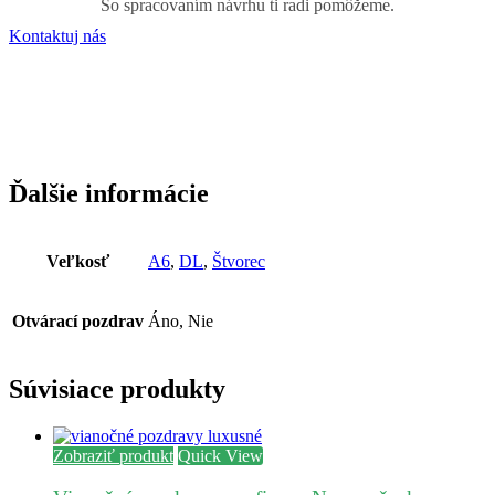
So spracovaním návrhu ti radi pomôžeme.
Kontaktuj nás
Ďalšie informácie
Veľkosť
A6
,
DL
,
Štvorec
Otvárací pozdrav
Áno, Nie
Súvisiace produkty
Zobraziť produkt
Quick View