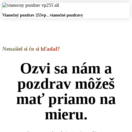
Metalický
Stromček
Vianočný
Vianočný pozdrav 255vp , vianočné pozdravy
pozdrav
255vp
,
vianočné
pozdravy
Nenašiel si čo si hľadal?
Ozvi sa nám a
pozdrav môžeš
mať priamo na
mieru.