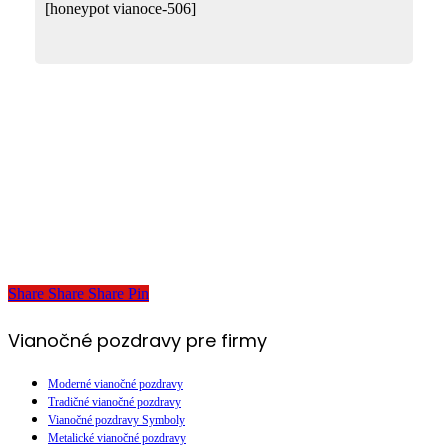
[honeypot vianoce-506]
Share
Share
Share
Share
Pin
Vianočné pozdravy pre firmy
Moderné vianočné pozdravy
Tradičné vianočné pozdravy
Vianočné pozdravy Symboly
Metalické vianočné pozdravy