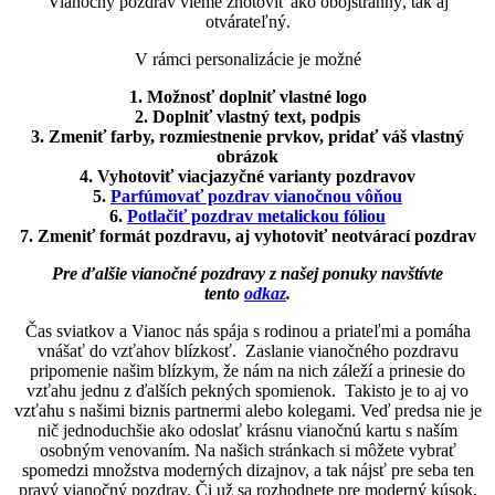
Vianočný pozdrav vieme zhotoviť ako obojstranný, tak aj
otvárateľný.
V rámci personalizácie je možné
1. Možnosť doplniť vlastné logo
2. Doplniť vlastný text, podpis
3. Zmeniť farby, rozmiestnenie prvkov, pridať váš vlastný
obrázok
4. Vyhotoviť viacjazyčné varianty pozdravov
5.
Parfúmovať pozdrav vianočnou vôňou
6.
Potlačiť pozdrav metalickou fóliou
7. Zmeniť formát pozdravu, aj vyhotoviť neotvárací pozdrav
Pre ďalšie vianočné pozdravy z našej ponuky navštívte
tento
odkaz
.
Čas sviatkov a Vianoc nás spája s rodinou a priateľmi a pomáha
vnášať do vzťahov blízkosť. Zaslanie vianočného pozdravu
pripomenie našim blízkym, že nám na nich záleží a prinesie do
vzťahu jednu z ďalších pekných spomienok. Takisto je to aj vo
vzťahu s našimi biznis partnermi alebo kolegami. Veď predsa nie je
nič jednoduchšie ako odoslať krásnu vianočnú kartu s naším
osobným venovaním. Na našich stránkach si môžete vybrať
spomedzi množstva moderných dizajnov, a tak nájsť pre seba ten
pravý vianočný pozdrav. Či už sa rozhodnete pre moderný kúsok,