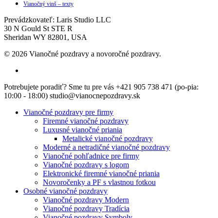
Vianočný vinš – texty
Prevádzkovateľ: Laris Studio LLC
30 N Gould St STE R
Sheridan WY 82801, USA
© 2026 Vianočné pozdravy a novoročné pozdravy.
facebook
Close
Potrebujete poradiť? Sme tu pre vás +421 905 738 471 (po-pia:
Menu
10:00 - 18:00) studio@vianocnepozdravy.sk
Vianočné pozdravy pre firmy
Firemné vianočné pozdravy
Luxusné vianočné priania
Metalické vianočné pozdravy
Moderné a netradičné vianočné pozdravy
Vianočné pohľadnice pre firmy
Vianočné pozdravy s logom
Elektronické firemné vianočné priania
Novoročenky a PF s vlastnou fotkou
Osobné vianočné pozdravy
Vianočné pozdravy Modern
Vianočné pozdravy Tradícia
Vianočné pozdravy Symboly