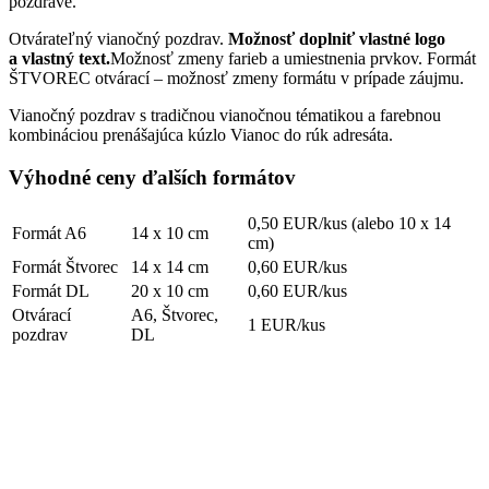
pozdrave.
Otvárateľný vianočný pozdrav.
Možnosť doplniť vlastné logo
a vlastný text.
Možnosť zmeny farieb a umiestnenia prvkov. Formát
ŠTVOREC otvárací – možnosť zmeny formátu v prípade záujmu.
Vianočný pozdrav s tradičnou vianočnou tématikou a farebnou
kombináciou prenášajúca kúzlo Vianoc do rúk adresáta.
Výhodné ceny ďalších formátov
0,50 EUR/kus (alebo 10 x 14
Formát A6
14 x 10 cm
cm)
Formát Štvorec
14 x 14 cm
0,60 EUR/kus
Formát DL
20 x 10 cm
0,60 EUR/kus
Otvárací
A6, Štvorec,
1 EUR/kus
pozdrav
DL