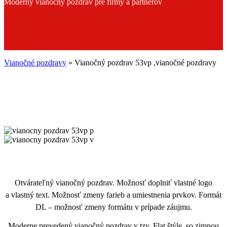
Moderný vianočný pozdrav pre firmy a partnerov
Vianočné pozdravy
»
Vianočný pozdrav 53vp ,vianočné pozdravy
vianocny
pozdrav
vianocny
53vp
pozdrav
p
53vp
v
Otvárateľný vianočný pozdrav. Možnosť doplniť vlastné logo
a vlastný text. Možnosť zmeny farieb a umiestnenia prvkov. Formát
DL – možnosť zmeny formátu v prípade záujmu.
Moderne prevedený vianočný pozdrav v tzv. Flat štýle, so zimnou