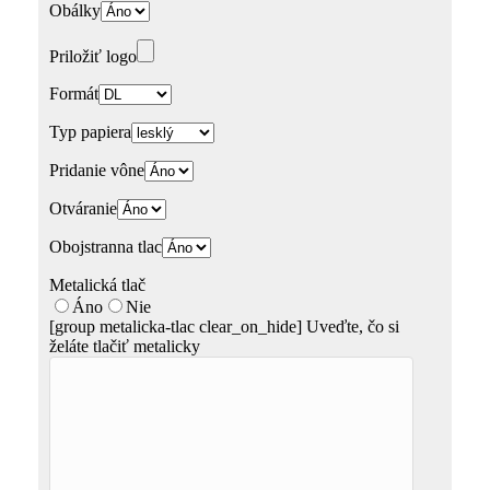
Obálky
Priložiť logo
Formát
Typ papiera
Pridanie vône
Otváranie
Obojstranna tlac
Metalická tlač
Áno
Nie
[group metalicka-tlac clear_on_hide]
Uveďte, čo si
želáte tlačiť metalicky