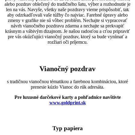
alebo pozdrav oblečený do tradičného šatu, výber a rozhodnutie je
len na vás. Navyše, všetky naše pozdravy vieme prispôsobiť, tak
aby odzrkadľovali vaše túžby čo najviac. Farebné úpravy alebo
zmeny v grafike nie sú vôbec problém. Nechajte si vypracovať
návrh vianočného pozdravu zdarma a nechajte sa prekvapiť
krásnym a vábivým dizajnom. Je našou radosťou a cťou pripraviť
pre vás okúzľujúci vianočný pozdrav, ktorý sa bude vynímať a
rozžiari oči príjemcu.
Vianočný pozdrav
s tradičnou vianočnou tématikou a farebnou kombináciou, ktoré
prenesie kúzlo Vianoc do rúk adresáta.
Pre luxusné darčekové karty a pohľadnice navštívte
www.goldprint.sk
Typ papiera