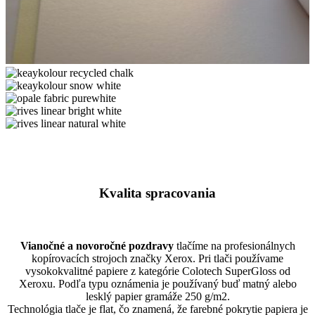
ice
gold
keaykolour
icegold
recycled
keaykolour
chalk
snow
opale
white
fabric
rives
purewhite
linear
rives
bright
linear
white
natural
white
Kvalita spracovania
Vianočné a novoročné pozdravy
tlačíme na profesionálnych
kopírovacích strojoch značky Xerox. Pri tlači používame
vysokokvalitné papiere z kategórie Colotech SuperGloss od
Xeroxu. Podľa typu oznámenia je používaný buď matný alebo
lesklý papier gramáže 250 g/m2.
Technológia tlače je flat, čo znamená, že farebné pokrytie papiera je