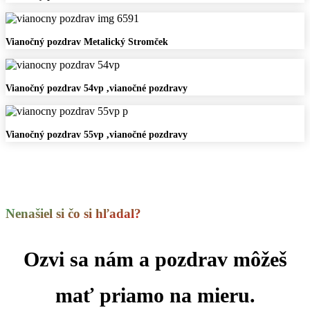
pozdrav
Metalická
vločka
Vianočný
Vianočný pozdrav Metalický Stromček
pozdrav
Metalický
Stromček
Vianočný
Vianočný pozdrav 54vp ,vianočné pozdravy
pozdrav
54vp
,vianočné
Vianočný
Vianočný pozdrav 55vp ,vianočné pozdravy
pozdravy
pozdrav
55vp
,vianočné
pozdravy
Nenašiel si čo si hľadal?
Ozvi sa nám a pozdrav môžeš
mať priamo na mieru.