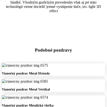
hladké. Vhodným grafickým prevedením však aj pri tejto
technológii vieme docieliť jemné vystúpenie tlače, tzv. light 3D
effect
Podobné pozdravy
Vianočný
Vianočný pozdrav Metal Hviezdy
pozdrav
Metal
Hviezdy
Vianočný
Vianočný pozdrav Metal Vertikal
pozdrav
Metal
Vertikal
Vianočný
Vianočný pozdrav Metalická vločka