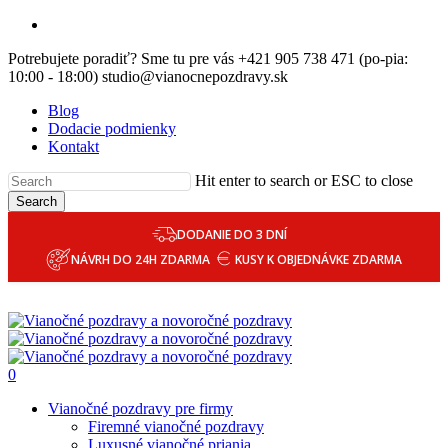
Skip
email
to
Potrebujete poradiť? Sme tu pre vás +421 905 738 471 (po-pia:
main
10:00 - 18:00) studio@vianocnepozdravy.sk
content
Blog
Dodacie podmienky
Kontakt
Hit enter to search or ESC to close
Search
DODANIE DO 3 DNÍ
NÁVRH DO 24H ZDARMA
KUSY K OBJEDNÁVKE ZDARMA
0
Menu
Vianočné pozdravy pre firmy
Firemné vianočné pozdravy
Luxusné vianočné priania