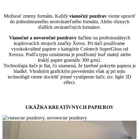
Možnosť zmeny formátu. Každý
vianočný pozdrav
vieme upraviť
do jednodstranného neotvárateľného formátu. Alebo rôznych
ďalších otvárateľných formátov.
Vianočné a novoročné pozdravy
tlačíme na profesionálnych
kopírovacích strojoch značky Xerox. Pri tlači používame
vysokokvalitné papiere z kategórie Colotech SuperGloss od
Xeroxu. Podľa typu oznámenia je používaný buď matný alebo
lesklý papier gramáže 300 g/m2.
Technológia tlače je flat, čo znamená, že farebné pokrytie papiera je
hladké. Vhodným grafickým prevedením však aj pri tejto
technológii vieme docieliť jemné vystúpenie tlače, tzv. light 3D
effect.
UKÁŽKA KREATÍVNYCH PAPIEROV
astrosilver-
orion