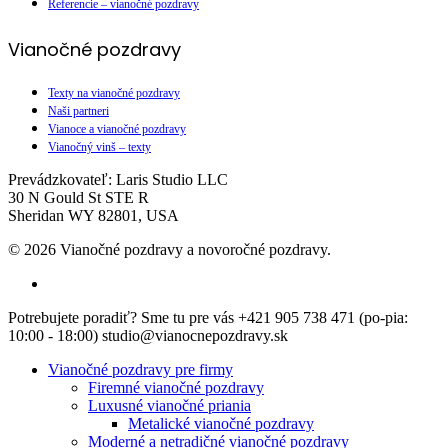
Referencie – vianočné pozdravy
Vianočné pozdravy
Texty na vianočné pozdravy
Naši partneri
Vianoce a vianočné pozdravy
Vianočný vinš – texty
Prevádzkovateľ: Laris Studio LLC
30 N Gould St STE R
Sheridan WY 82801, USA
© 2026 Vianočné pozdravy a novoročné pozdravy.
facebook
Close
Potrebujete poradiť? Sme tu pre vás +421 905 738 471 (po-pia:
Menu
10:00 - 18:00) studio@vianocnepozdravy.sk
Vianočné pozdravy pre firmy
Firemné vianočné pozdravy
Luxusné vianočné priania
Metalické vianočné pozdravy
Moderné a netradičné vianočné pozdravy