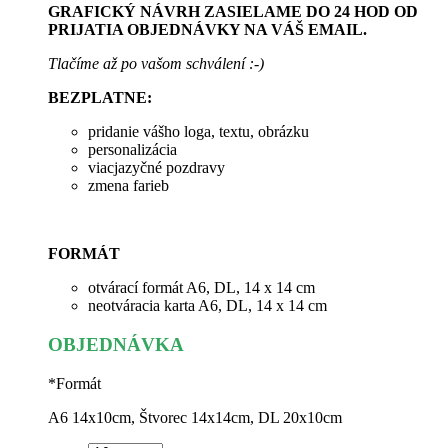
GRAFICKÝ NÁVRH ZASIELAME DO 24 HOD OD
PRIJATIA OBJEDNÁVKY NA VÁŠ EMAIL.
Tlačíme až po vašom schválení :-)
BEZPLATNE:
pridanie vášho loga, textu, obrázku
personalizácia
viacjazyčné pozdravy
zmena farieb
FORMÁT
otvárací formát A6, DL, 14 x 14 cm
neotváracia karta A6, DL, 14 x 14 cm
OBJEDNÁVKA
*
Formát
A6 14x10cm, Štvorec 14x14cm, DL 20x10cm