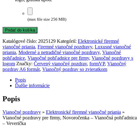
(max file size 256 MB)
Pridať do košíka
Katalógové číslo:
2025129
Kategórií:
Elektronické firemné
vianočné priania
,
Firemné vianočné pozdravy
,
Luxusné vianočné
priania
,
Moderné a netradičné vianočné pozdravy
,
Vianočné
pohľadnice
,
Vianočné pohľadnice pre firmy
,
Vianočné pozdravy s
logom
Značky:
Červený vianočný pozdrav
,
formVP
,
Vianočný
pozdrav A6 formát
,
Vianočný pozdrav so zvieratkom
Popis
Ďalšie informácie
Popis
Vianočné pozdravy
»
Elektronické firemné vianočné priania
»
Vianočné pozdravy pre firmy, Novoročenka – Vianočná pohľadnica
– Veverička