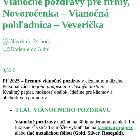
Vianočné pozdravy pre firmy,
Novoročenka – Vianočná
pohľadnica – Veverička
Návrh do 24 hod.
Dodanie do 3 dní
0,50
€
PF 2025 – firemný vianočný pozdrav
v elegantnom dizajne.
Personalizácia
logom, podpisom a vlastným textom
.
Kvalitný papier, možnosť obálok. Ideálne pre klientov a
obchodných partnerov.
TLAČ VIANOČNÉHO POZDRAVU
Vianočné pozdravy
tlačíme na 300g natieranom papieri. Pre
luxusnejší vzhľad si môžte vybrať tlač na
kreatívny papier
alebo
tlač metalickou fóliou (Gold, Silver, Rosegold).