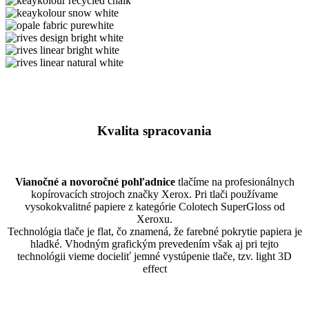
icegold
palecream
keaykolour
recycled
keaykolour
chalk
snow
opale
white
fabric
rives
purewhite
design
rives
bright
linear
rives
white
bright
linear
white
natural
white
Kvalita spracovania
Vianočné a novoročné pohľadnice
tlačíme na profesionálnych
kopírovacích strojoch značky Xerox. Pri tlači používame
vysokokvalitné papiere z kategórie Colotech SuperGloss od
Xeroxu.
Technológia tlače je flat, čo znamená, že farebné pokrytie papiera je
hladké. Vhodným grafickým prevedením však aj pri tejto
technológii vieme docieliť jemné vystúpenie tlače, tzv. light 3D
effect