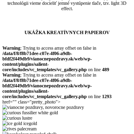
technológii vieme docieliť jemné vystúpenie tlače, tzv. light 3D
effect.
UKÁŽKA KREATÍVNYCH PAPIEROV
Warning
: Trying to access array offset on false in
/data/f/8/f8b71dee-c07e-4f06-a9db-
bfdf2f449db9/vianocnepozdravy.sk/web/wp-
content/plugins/salient-
core/includes/vc_templates/vc_gallery.php
on line
489
Warning
: Trying to access array offset on false in
/data/f/8/f8b71dee-c07e-4f06-a9db-
bfdf2f449db9/vianocnepozdravy.sk/web/wp-
content/plugins/salient-
core/includes/vc_templates/vc_gallery.php
on line
1293
href="" class="pretty_photo">
astrosilver-
orion
curious
fussilier
curious
white
lustre
ice
gold
gold
rives