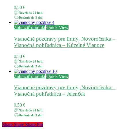
0,50
€
Návrh do 24 hod.
Dodanie do 3 dní
Zobraziť produkt
Quick View
Vianočné pozdravy pre firmy, Novoročenka –
Vianočná pohľadnica – Kúzelné Vianoce
0,50
€
Návrh do 24 hod.
Dodanie do 3 dní
Zobraziť produkt
Quick View
Vianočné pozdravy pre firmy, Novoročenka –
Vianočná pohľadnica – Jelenček
0,50
€
Návrh do 24 hod.
Dodanie do 3 dní
Share
Share
Share
Share
Pin