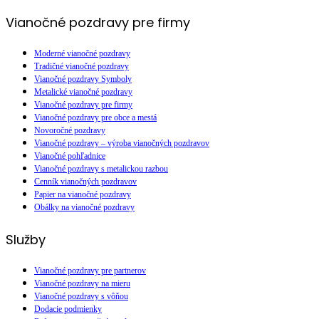
Vianočné pozdravy pre firmy
Moderné vianočné pozdravy
Tradičné vianočné pozdravy
Vianočné pozdravy Symboly
Metalické vianočné pozdravy
Vianočné pozdravy pre firmy
Vianočné pozdravy pre obce a mestá
Novoročné pozdravy
Vianočné pozdravy – výroba vianočných pozdravov
Vianočné pohľadnice
Vianočné pozdravy s metalickou razbou
Cenník vianočných pozdravov
Papier na vianočné pozdravy
Obálky na vianočné pozdravy
Služby
Vianočné pozdravy pre partnerov
Vianočné pozdravy na mieru
Vianočné pozdravy s vôňou
Dodacie podmienky