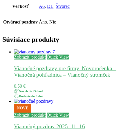
Veľkosť
A6
,
DL
,
Štvorec
Otvárací pozdrav
Áno, Nie
Súvisiace produkty
Zobraziť produkt
Quick View
Vianočné pozdravy pre firmy, Novoročenka –
Vianočná pohľadnica – Vianočný stromček
0,50
€
Návrh do 24 hod.
Dodanie do 3 dní
NOVÉ
Zobraziť produkt
Quick View
Vianočný pozdrav 2025_11_16