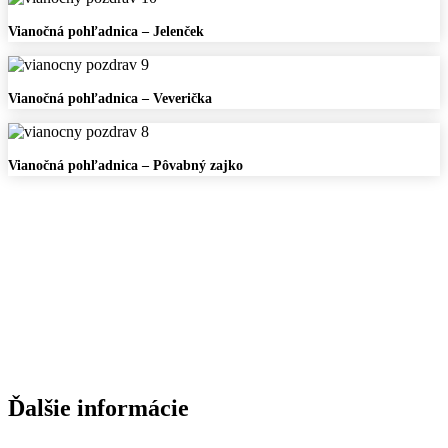
Dedo
Vianočná
Vianočná pohľadnica – Jelenček
Mráz
pohľadnica
–
Jelenček
Vianočná
Vianočná pohľadnica – Veverička
pohľadnica
–
Veverička
Vianočná
Vianočná pohľadnica – Pôvabný zajko
pohľadnica
–
Pôvabný
zajko
Ďalšie informácie