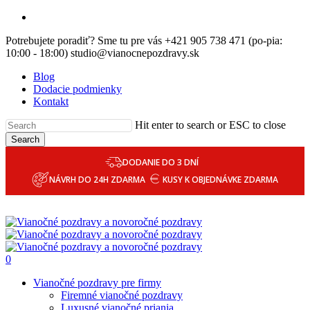
Skip
email
to
Potrebujete poradiť? Sme tu pre vás +421 905 738 471 (po-pia:
main
10:00 - 18:00) studio@vianocnepozdravy.sk
content
Blog
Dodacie podmienky
Kontakt
Hit enter to search or ESC to close
Search
DODANIE DO 3 DNÍ
NÁVRH DO 24H ZDARMA
KUSY K OBJEDNÁVKE ZDARMA
0
Menu
Vianočné pozdravy pre firmy
Firemné vianočné pozdravy
Luxusné vianočné priania