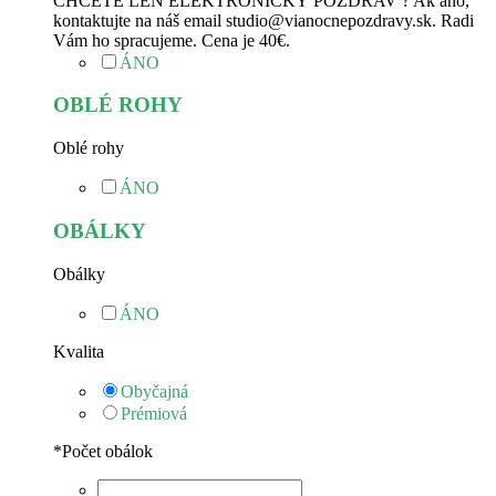
CHCETE LEN ELEKTRONICKÝ POZDRAV ? Ak áno,
kontaktujte na náš email studio@vianocnepozdravy.sk. Radi
Vám ho spracujeme. Cena je 40€.
ÁNO
OBLÉ ROHY
Oblé rohy
ÁNO
OBÁLKY
Obálky
ÁNO
Kvalita
Obyčajná
Prémiová
*
Počet obálok