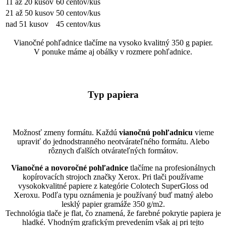
11 až 20 kusov
60 centov/kus
21 až 50 kusov
50 centov/kus
nad 51 kusov
45 centov/kus
Vianočné pohľadnice tlačíme na vysoko kvalitný 350 g papier.
V ponuke máme aj obálky v rozmere pohľadnice.
Typ papiera
Možnosť zmeny formátu. Každú
vianočnú pohľadnicu
vieme
upraviť do jednodstranného neotvárateľného formátu. Alebo
rôznych ďalších otvárateľných formátov.
Vianočné a novoročné pohľadnice
tlačíme na profesionálnych
kopírovacích strojoch značky Xerox. Pri tlači používame
vysokokvalitné papiere z kategórie Colotech SuperGloss od
Xeroxu. Podľa typu oznámenia je používaný buď matný alebo
lesklý papier gramáže 350 g/m2.
Technológia tlače je flat, čo znamená, že farebné pokrytie papiera je
hladké. Vhodným grafickým prevedením však aj pri tejto