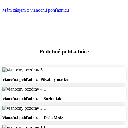
Mám záujem o vianočnú pohľadnicu
Podobné pohľadnice
Vianočná
Vianočná pohľadnica Pôvabný macko
pohľadnica
Pôvabný
macko
Vianočná
Vianočná pohľadnica – Snehuliak
pohľadnica
–
Snehuliak
Vianočná
Vianočná pohľadnica – Dedo Mráz
pohľadnica
–