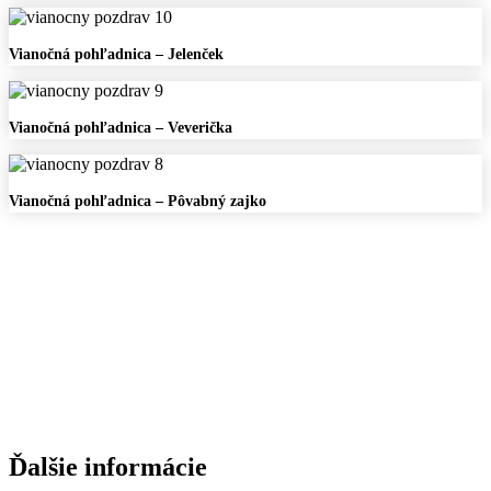
–
Dedo
Vianočná
Vianočná pohľadnica – Jelenček
Mráz
pohľadnica
–
Jelenček
Vianočná
Vianočná pohľadnica – Veverička
pohľadnica
–
Veverička
Vianočná
Vianočná pohľadnica – Pôvabný zajko
pohľadnica
–
Pôvabný
zajko
Ďalšie informácie