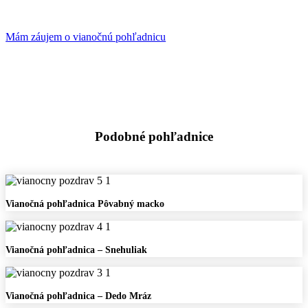
Mám záujem o vianočnú pohľadnicu
Podobné pohľadnice
Vianočná
Vianočná pohľadnica Pôvabný macko
pohľadnica
Pôvabný
macko
Vianočná
Vianočná pohľadnica – Snehuliak
pohľadnica
–
Snehuliak
Vianočná
Vianočná pohľadnica – Dedo Mráz
pohľadnica