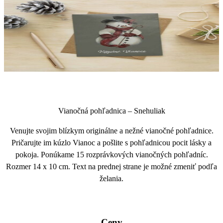
vianocny
pozdrav
4
1
Vianočná pohľadnica – Snehuliak
Venujte svojim blízkym originálne a nežné vianočné pohľadnice.
Pričarujte im kúzlo Vianoc a pošlite s pohľadnicou pocit lásky a
pokoja. Ponúkame 15 rozprávkových vianočných pohľadníc.
Rozmer 14 x 10 cm. Text na prednej strane je možné zmeniť podľa
želania.
Ceny