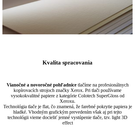
white
bright
white
rives
linear
natural
white
Kvalita spracovania
Vianočné a novoročné pohľadnice
tlačíme na profesionálnych
kopírovacích strojoch značky Xerox. Pri tlači používame
vysokokvalitné papiere z kategórie Colotech SuperGloss od
Xeroxu.
Technológia tlače je flat, čo znamená, že farebné pokrytie papiera je
hladké. Vhodným grafickým prevedením však aj pri tejto
technológii vieme docieliť jemné vystúpenie tlače, tzv. light 3D
effect