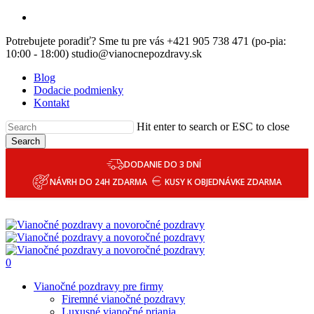
Skip
email
to
Potrebujete poradiť? Sme tu pre vás +421 905 738 471 (po-pia:
main
10:00 - 18:00) studio@vianocnepozdravy.sk
content
Blog
Dodacie podmienky
Kontakt
Hit enter to search or ESC to close
Search
DODANIE DO 3 DNÍ
NÁVRH DO 24H ZDARMA
KUSY K OBJEDNÁVKE ZDARMA
0
Menu
Vianočné pozdravy pre firmy
Firemné vianočné pozdravy
Luxusné vianočné priania