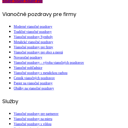
Share
Share
Share
Share
Pin
Vianočné pozdravy pre firmy
Moderné vianočné pozdravy
Tradičné vianočné pozdravy
Vianočné pozdravy Symboly
Metalické vianočné pozdravy
Vianočné pozdravy pre firmy
Vianočné pozdravy pre obce a mestá
Novoročné pozdravy
Vianočné pozdravy – výroba vianočných pozdravov
Vianočné pohľadnice
Vianočné pozdravy s metalickou razbou
Cenník vianočných pozdravov
Papier na vianočné pozdravy
Obálky na vianočné pozdravy
Služby
Vianočné pozdravy pre partnerov
Vianočné pozdravy na mieru
Vianočné pozdravy s vôňou