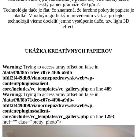
lesklý papier gramáže 350 g/m2.
Technológia tlače je flat, čo znamená, že farebné pokrytie papiera je
hladké. Vhodným grafickým prevedením však aj pri tejto
technológii vieme docieliť jemné vystúpenie tlače, tzv. light 3D
effect.
UKÁŽKA KREATÍVNYCH PAPIEROV
Warning
: Trying to access array offset on false in
/data/f/8/f8b71dee-c07e-4f06-a9db-
bfdf2f449db9/vianocnepozdravy.sk/web/wp-
content/plugins/salient-
core/includes/vc_templates/vc_gallery.php
on line
489
Warning
: Trying to access array offset on false in
/data/f/8/f8b71dee-c07e-4f06-a9db-
bfdf2f449db9/vianocnepozdravy.sk/web/wp-
content/plugins/salient-
core/includes/vc_templates/vc_gallery.php
on line
1293
href="" class="pretty_photo">