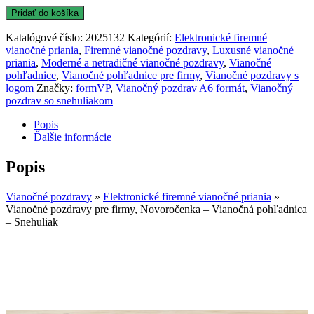
Pridať do košíka
Katalógové číslo:
2025132
Kategórií:
Elektronické firemné
vianočné priania
,
Firemné vianočné pozdravy
,
Luxusné vianočné
priania
,
Moderné a netradičné vianočné pozdravy
,
Vianočné
pohľadnice
,
Vianočné pohľadnice pre firmy
,
Vianočné pozdravy s
logom
Značky:
formVP
,
Vianočný pozdrav A6 formát
,
Vianočný
pozdrav so snehuliakom
Popis
Ďalšie informácie
Popis
Vianočné pozdravy
»
Elektronické firemné vianočné priania
»
Vianočné pozdravy pre firmy, Novoročenka – Vianočná pohľadnica
– Snehuliak