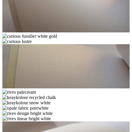
astrosilver-
orion
curious
fussilier
curious
white
lustre
gold
ice
gold
rives
icegold
palecream
keaykolour
recycled
keaykolour
chalk
snow
opale
white
fabric
rives
purewhite
design
rives
bright
linear