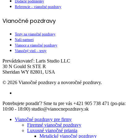
Dodacie podmienky
Referencie – vianočné pozdravy
Vianočné pozdravy
Texty na vianočné pozdravy
Naši partneri
Vianoce a vianočné pozdravy
Vianočný vinš – texty
Prevádzkovateľ: Laris Studio LLC
30 N Gould St STE R
Sheridan WY 82801, USA
© 2026 Vianočné pozdravy a novoročné pozdravy.
facebook
Close
Potrebujete poradiť? Sme tu pre vás +421 905 738 471 (po-pia:
Menu
10:00 - 18:00) studio@vianocnepozdravy.sk
Vianočné pozdravy pre firmy
Firemné vianočné pozdravy
Luxusné vianočné priania
Metalické vianočné pozdravy