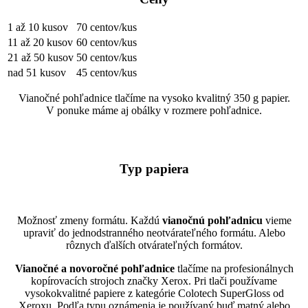
1 až 10 kusov
70 centov/kus
11 až 20 kusov
60 centov/kus
21 až 50 kusov
50 centov/kus
nad 51 kusov
45 centov/kus
Vianočné pohľadnice tlačíme na vysoko kvalitný 350 g papier.
V ponuke máme aj obálky v rozmere pohľadnice.
Typ papiera
Možnosť zmeny formátu. Každú
vianočnú pohľadnicu
vieme
upraviť do jednodstranného neotvárateľného formátu. Alebo
rôznych ďalších otvárateľných formátov.
Vianočné a novoročné pohľadnice
tlačíme na profesionálnych
kopírovacích strojoch značky Xerox. Pri tlači používame
vysokokvalitné papiere z kategórie Colotech SuperGloss od
Xeroxu. Podľa typu oznámenia je používaný buď matný alebo