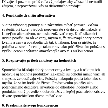
Dávajte si pozor na príliš veľa výpredajov, aby zákazníci nestratili
záujem, a nepovažovali vás za diskontného predajcu.
4. Ponúknite drahšiu alternatívu
Vidina výhodnej ponuky núti zákazníka míňať peniaze. Vďaka
stratégii, pri ktorej výrobok porovnávate s drahšou, ale niekedy aj
lacnejšou alternatívou, nemusíte znižovať ceny. Keď zákazníci
uvidia položku za nízke ceny, myslia si, že získavajú dobrý pomer
kvality a ceny a povzbudia ich tak k nákupu. Len sa uistite, že
položka za strednú cenu je takmer rovnako príťažlivá ako položka s
vyššou cenou a výrazne atraktívnejšia ako tá s nižšou cenou.
5. Rozprávajte príbeh založený na hodnotách
Spotrebitelia hľadajú dobrý pomer ceny a kvality a k nákupu ich
motivuje aj hodnota produktov. Zákazníci sú ochotní minúť viac, ak
si myslia, že dostávajú viac. Položky nakupujú podľa toho, ako si
myslia, že sa im hodia do života. Predstavením položky ako
potenciálneho dedičstva, investície do dlhodobej hodnoty alebo
produktu, ktorý povedie k dobrodružstvu, lepšej práci alebo zábave,
dávate spotrebiteľom dôvod míňať viac.
6. Preskúmajte svoju konkurenciu