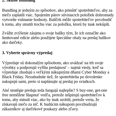
2. Skúste Bundling
Bundling je jedným zo spôsobov, ako prinútiť spotrebiteľov, aby za
niečo zaplatili viac. Spojením párov súvisiacich položiek dohromady
vytvoríte vnímanie hodnoty. Balíček môže spotrebiteľov povzbudiť
k tomu, aby utratili trochu viac za položku, ktorú by inak nekúpili.
Zvážte zvýšenie záujmu o svoje balíky tým, že ich označíte ako
limitované edície alebo použijete špeciálne obaly na predaj balíkov
ako darčeky.
3. Vyberte správny výpredaj
Výpredaje sú dokonalým spôsobom, ako uvádzať na trh svoje
výrobky a podporujú vyššiu predajnosť – najmä vtedy, keď sa
výpredaje zhodujú s veľkými nákupnými dňami Cyber Monday a
Black Friday. Nezabudnite tiež, že spotrebitelia po dovolenke
nakupujú sami, preto si naplánujte aj predaj po sviatkoch.
Aké stratégie predaja teda fungujú najlepšie? S buy-one, get-one
free nemôžete šliapnuť vedľa, pretože inšpirujú spotrebiteľov k
tomu, aby minuli viac, ako by inak urobili, pretože veria, že
získavajú niečo za nič. K budúcim nákupom povzbudzujú
zákazníkov aj darčekové poukazy alebo zľavy.