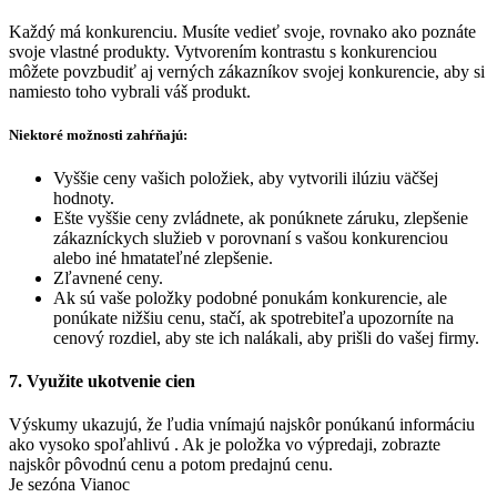
Každý má konkurenciu. Musíte vedieť svoje, rovnako ako poznáte
svoje vlastné produkty. Vytvorením kontrastu s konkurenciou
môžete povzbudiť aj verných zákazníkov svojej konkurencie, aby si
namiesto toho vybrali váš produkt.
Niektoré možnosti zahŕňajú:
Vyššie ceny vašich položiek, aby vytvorili ilúziu väčšej
hodnoty.
Ešte vyššie ceny zvládnete, ak ponúknete záruku, zlepšenie
zákazníckych služieb v porovnaní s vašou konkurenciou
alebo iné hmatateľné zlepšenie.
Zľavnené ceny.
Ak sú vaše položky podobné ponukám konkurencie, ale
ponúkate nižšiu cenu, stačí, ak spotrebiteľa upozorníte na
cenový rozdiel, aby ste ich nalákali, aby prišli do vašej firmy.
7. Využite ukotvenie cien
Výskumy ukazujú, že ľudia vnímajú najskôr ponúkanú informáciu
ako vysoko spoľahlivú . Ak je položka vo výpredaji, zobrazte
najskôr pôvodnú cenu a potom predajnú cenu.
Je sezóna Vianoc