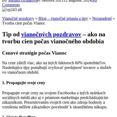
By
Miriam Grnakova
6. októbra 2021
12 augusta, 2024
No
Comments
Vianočné pozdravy
»
Blog – vianočné priania a tipy
»
Nezaradené
»
Tvorba cien počas Vianoc
Tip od
vianočných pozdravov
– ako na
tvorbu cien počas vianočného obdobia
Cenové stratégie počas Vianoc
Na cene záleží viac, ako na iných faktoroch 60% spotrebiteľov.
Nasledujúce tipy pomáhajú zvyšovať predajnosť tovarov a služieb
vo vianočnom období.
1. Propagujte svoje ceny
Propagujte svoje ceny na svojom Facebooku a iných stránkach
sociálnych médií ako aj v priamom marketingu predchádzajúcim
zákazníkom. Prezentovaním svojich cien ako zdroja hodnoty a
vzrušenia môžete zákazníkov povzbudiť k okamžitému nákupu.