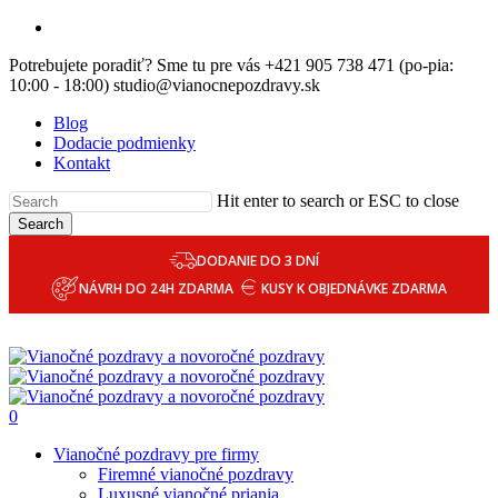
Skip
email
to
Potrebujete poradiť? Sme tu pre vás +421 905 738 471 (po-pia:
main
10:00 - 18:00) studio@vianocnepozdravy.sk
content
Blog
Dodacie podmienky
Kontakt
Hit enter to search or ESC to close
Search
DODANIE DO 3 DNÍ
NÁVRH DO 24H ZDARMA
KUSY K OBJEDNÁVKE ZDARMA
0
Menu
Vianočné pozdravy pre firmy
Firemné vianočné pozdravy
Luxusné vianočné priania