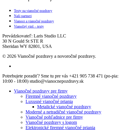
Texty na vianočné pozdravy
Naši partneri
Vianoce a vianočné pozdravy
Vianočný vinš – texty
Prevádzkovateľ: Laris Studio LLC
30 N Gould St STE R
Sheridan WY 82801, USA
© 2026 Vianočné pozdravy a novoročné pozdravy.
facebook
Close
Potrebujete poradiť? Sme tu pre vás +421 905 738 471 (po-pia:
Menu
10:00 - 18:00) studio@vianocnepozdravy.sk
Vianočné pozdravy pre firmy
Firemné vianočné pozdravy
Luxusné vianočné priania
Metalické vianočné pozdravy
Moderné a netradičné vianočné pozdravy
Vianočné pohľadnice pre firmy
Vianočné pozdravy s logom
Elektronické firemné vianočné priania