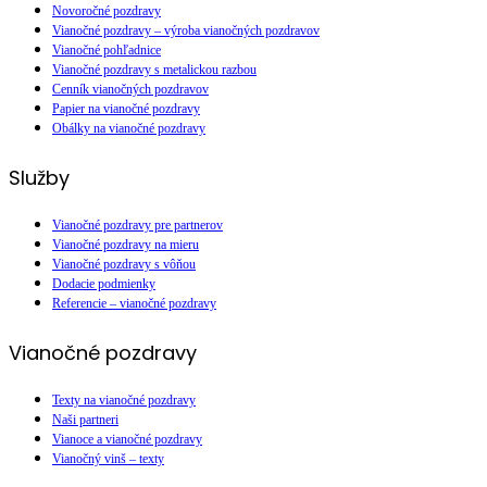
Novoročné pozdravy
Vianočné pozdravy – výroba vianočných pozdravov
Vianočné pohľadnice
Vianočné pozdravy s metalickou razbou
Cenník vianočných pozdravov
Papier na vianočné pozdravy
Obálky na vianočné pozdravy
Služby
Vianočné pozdravy pre partnerov
Vianočné pozdravy na mieru
Vianočné pozdravy s vôňou
Dodacie podmienky
Referencie – vianočné pozdravy
Vianočné pozdravy
Texty na vianočné pozdravy
Naši partneri
Vianoce a vianočné pozdravy
Vianočný vinš – texty