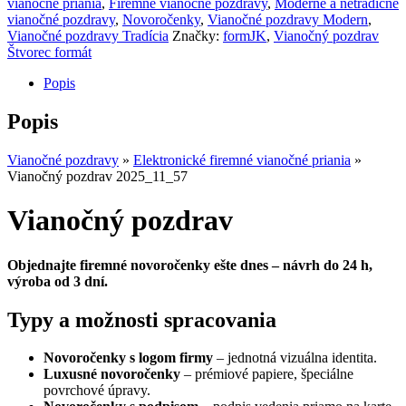
vianočné priania
,
Firemné vianočné pozdravy
,
Moderné a netradičné
vianočné pozdravy
,
Novoročenky
,
Vianočné pozdravy Modern
,
Vianočné pozdravy Tradícia
Značky:
formJK
,
Vianočný pozdrav
Štvorec formát
Popis
Popis
Vianočné pozdravy
»
Elektronické firemné vianočné priania
»
Vianočný pozdrav 2025_11_57
Vianočný pozdrav
Objednajte firemné novoročenky ešte dnes – návrh do 24 h,
výroba od 3 dní.
Typy a možnosti spracovania
Novoročenky s logom firmy
– jednotná vizuálna identita.
Luxusné novoročenky
– prémiové papiere, špeciálne
povrchové úpravy.