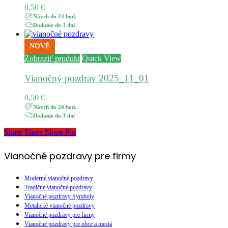
0,50
€
Návrh do 24 hod.
Dodanie do 3 dní
NOVÉ
Zobraziť produkt
Quick View
Vianočný pozdrav 2025_11_01
0,50
€
Návrh do 24 hod.
Dodanie do 3 dní
Share
Share
Share
Share
Pin
Vianočné pozdravy pre firmy
Moderné vianočné pozdravy
Tradičné vianočné pozdravy
Vianočné pozdravy Symboly
Metalické vianočné pozdravy
Vianočné pozdravy pre firmy
Vianočné pozdravy pre obce a mestá