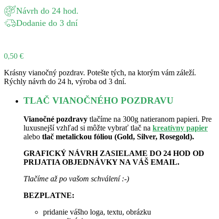
Návrh do 24 hod.
Dodanie do 3 dní
0,50
€
Krásny vianočný pozdrav. Potešte tých, na ktorým vám záleží.
Rýchly návrh do 24 h, výroba od 3 dní.
TLAČ VIANOČNÉHO POZDRAVU
Vianočné pozdravy
tlačíme na 300g natieranom papieri. Pre
luxusnejší vzhľad si môžte vybrať tlač na
kreatívny papier
alebo
tlač metalickou fóliou (Gold, Silver, Rosegold).
GRAFICKÝ NÁVRH ZASIELAME DO 24 HOD OD
PRIJATIA OBJEDNÁVKY NA VÁŠ EMAIL.
Tlačíme až po vašom schválení :-)
BEZPLATNE:
pridanie vášho loga, textu, obrázku