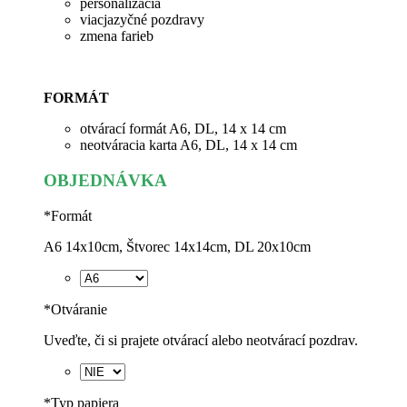
personalizácia
viacjazyčné pozdravy
zmena farieb
FORMÁT
otvárací formát A6, DL, 14 x 14 cm
neotváracia karta A6, DL, 14 x 14 cm
OBJEDNÁVKA
*
Formát
A6 14x10cm, Štvorec 14x14cm, DL 20x10cm
*
Otváranie
Uveďte, či si prajete otvárací alebo neotvárací pozdrav.
*
Typ papiera