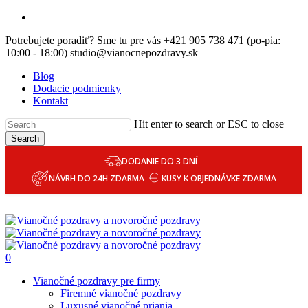
Skip
email
to
Potrebujete poradiť? Sme tu pre vás +421 905 738 471 (po-pia:
main
10:00 - 18:00) studio@vianocnepozdravy.sk
content
Blog
Dodacie podmienky
Kontakt
Hit enter to search or ESC to close
Search
DODANIE DO 3 DNÍ
NÁVRH DO 24H ZDARMA
KUSY K OBJEDNÁVKE ZDARMA
0
Menu
Vianočné pozdravy pre firmy
Firemné vianočné pozdravy
Luxusné vianočné priania