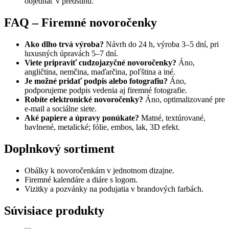
objednať v predstihu.
FAQ – Firemné novoročenky
Ako dlho trvá výroba?
Návrh do 24 h, výroba 3–5 dní, pri
luxusných úpravách 5–7 dní.
Viete pripraviť cudzojazyčné novoročenky?
Áno,
angličtina, nemčina, maďarčina, poľština a iné.
Je možné pridať podpis alebo fotografiu?
Áno,
podporujeme podpis vedenia aj firemné fotografie.
Robíte elektronické novoročenky?
Áno, optimalizované pre
e-mail a sociálne siete.
Aké papiere a úpravy ponúkate?
Matné, textúrované,
bavlnené, metalické; fólie, embos, lak, 3D efekt.
Doplnkový sortiment
Obálky k novoročenkám v jednotnom dizajne.
Firemné kalendáre a diáre s logom.
Vizitky a pozvánky na podujatia v brandových farbách.
Súvisiace produkty