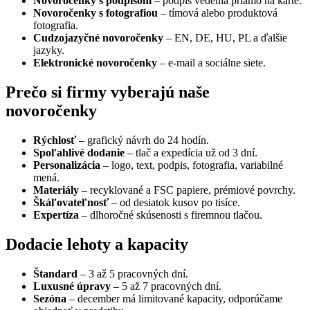
Novoročenky s podpisom
– podpis vedenia priamo na karte.
Novoročenky s fotografiou
– tímová alebo produktová
fotografia.
Cudzojazyčné novoročenky
– EN, DE, HU, PL a ďalšie
jazyky.
Elektronické novoročenky
– e-mail a sociálne siete.
Prečo si firmy vyberajú naše
novoročenky
Rýchlosť
– grafický návrh do 24 hodín.
Spoľahlivé dodanie
– tlač a expedícia už od 3 dní.
Personalizácia
– logo, text, podpis, fotografia, variabilné
mená.
Materiály
– recyklované a FSC papiere, prémiové povrchy.
Škáľovateľnosť
– od desiatok kusov po tisíce.
Expertíza
– dlhoročné skúsenosti s firemnou tlačou.
Dodacie lehoty a kapacity
Štandard
– 3 až 5 pracovných dní.
Luxusné úpravy
– 5 až 7 pracovných dní.
Sezóna
– december má limitované kapacity, odporúčame