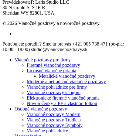
Prevádzkovateľ: Laris Studio LLC
30 N Gould St STE R
Sheridan WY 82801, USA
© 2026 Vianočné pozdravy a novoročné pozdravy.
facebook
Close
Potrebujete poradiť? Sme tu pre vás +421 905 738 471 (po-pia:
Menu
10:00 - 18:00) studio@vianocnepozdravy.sk
Vianočné pozdravy pre firmy
Firemné vianočné pozdravy
Luxusné vianočné priania
Metalické vianočné pozdravy
Moderné a netradičné vianočné pozdravy
Vianočné pohľadnice pre firmy
Vianočné pozdravy s logom
Elektronické firemné vianočné priania
Novoročenky a PF s vlastnou fotkou
Osobné vianočné pozdravy
Vianočné pozdravy Modern
Vianočné pozdravy Tradícia
Vianočné pozdravy Symboly
Vianočné pohľadnice