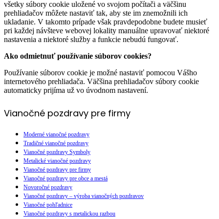
všetky súbory cookie uložené vo svojom počítači a väčšinu
prehliadačov môžete nastaviť tak, aby ste im znemožnili ich
ukladanie. V takomto prípade však pravdepodobne budete musieť
pri každej návšteve webovej lokality manuálne upravovať niektoré
nastavenia a niektoré služby a funkcie nebudú fungovať.
Ako odmietnuť používanie súborov cookies?
Používanie súborov cookie je možné nastaviť pomocou Vášho
internetového prehliadača. Väčšina prehliadačov súbory cookie
automaticky prijíma už vo úvodnom nastavení.
Vianočné pozdravy pre firmy
Moderné vianočné pozdravy
Tradičné vianočné pozdravy
Vianočné pozdravy Symboly
Metalické vianočné pozdravy
Vianočné pozdravy pre firmy
Vianočné pozdravy pre obce a mestá
Novoročné pozdravy
Vianočné pozdravy – výroba vianočných pozdravov
Vianočné pohľadnice
Vianočné pozdravy s metalickou razbou