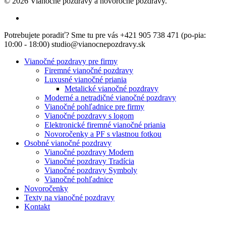
© 2026 Vianočné pozdravy a novoročné pozdravy.
facebook
Close
Potrebujete poradiť? Sme tu pre vás +421 905 738 471 (po-pia:
Menu
10:00 - 18:00) studio@vianocnepozdravy.sk
Vianočné pozdravy pre firmy
Firemné vianočné pozdravy
Luxusné vianočné priania
Metalické vianočné pozdravy
Moderné a netradičné vianočné pozdravy
Vianočné pohľadnice pre firmy
Vianočné pozdravy s logom
Elektronické firemné vianočné priania
Novoročenky a PF s vlastnou fotkou
Osobné vianočné pozdravy
Vianočné pozdravy Modern
Vianočné pozdravy Tradícia
Vianočné pozdravy Symboly
Vianočné pohľadnice
Novoročenky
Texty na vianočné pozdravy
Kontakt