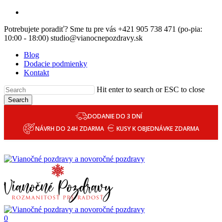
Skip
email
to
Potrebujete poradiť? Sme tu pre vás +421 905 738 471 (po-pia:
main
10:00 - 18:00) studio@vianocnepozdravy.sk
content
Blog
Dodacie podmienky
Kontakt
Hit enter to search or ESC to close
Search
DODANIE DO 3 DNÍ
NÁVRH DO 24H ZDARMA
KUSY K OBJEDNÁVKE ZDARMA
0