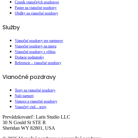
Cenník vianočných pozdravov
Papier na vianočné pozdravy
Obálky na vianočné pozdravy
Služby
Vianočné pozdravy pre partnerov
Vianočné pozdravy na mieru
Vianočné pozdravy s vôňou
Dodacie podmienky
Referencie – vianočné pozdravy
Vianočné pozdravy
Texty na vianočné pozdravy
Naši partneri
Vianoce a vianočné pozdravy
Vianočný vinš – texty
Prevádzkovateľ: Laris Studio LLC
30 N Gould St STE R
Sheridan WY 82801, USA