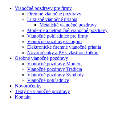
Menu
Vianočné pozdravy pre firmy
Firemné vianočné pozdravy
Luxusné vianočné priania
Metalické vianočné pozdravy
Moderné a netradičné vianočné pozdravy
Vianočné pohľadnice pre firmy
Vianočné pozdravy s logom
Elektronické firemné vianočné priania
Novoročenky a PF s vlastnou fotkou
Osobné vianočné pozdravy
Vianočné pozdravy Modern
Vianočné pozdravy Tradícia
Vianočné pozdravy Symboly
Vianočné pohľadnice
Novoročenky
Texty na vianočné pozdravy
Kontakt