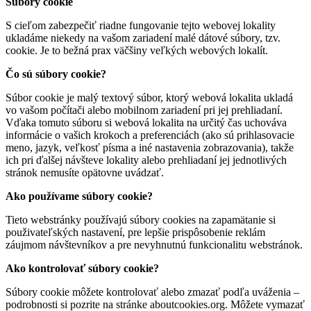
Súbory cookie
S cieľom zabezpečiť riadne fungovanie tejto webovej lokality
ukladáme niekedy na vašom zariadení malé dátové súbory, tzv.
cookie. Je to bežná prax väčšiny veľkých webových lokalít.
Čo sú súbory cookie?
Súbor cookie je malý textový súbor, ktorý webová lokalita ukladá
vo vašom počítači alebo mobilnom zariadení pri jej prehliadaní.
Vďaka tomuto súboru si webová lokalita na určitý čas uchováva
informácie o vašich krokoch a preferenciách (ako sú prihlasovacie
meno, jazyk, veľkosť písma a iné nastavenia zobrazovania), takže
ich pri ďalšej návšteve lokality alebo prehliadaní jej jednotlivých
stránok nemusíte opätovne uvádzať.
Ako používame súbory cookie?
Tieto webstránky používajú súbory cookies na zapamätanie si
použivateľských nastavení, pre lepšie prispôsobenie reklám
záujmom návštevníkov a pre nevyhnutnú funkcionalitu webstránok.
Ako kontrolovať súbory cookie?
Súbory cookie môžete kontrolovať alebo zmazať podľa uváženia –
podrobnosti si pozrite na stránke aboutcookies.org. Môžete vymazať