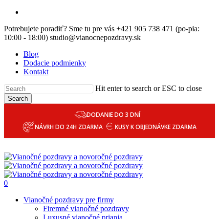
Skip
email
to
Potrebujete poradiť? Sme tu pre vás +421 905 738 471 (po-pia:
main
10:00 - 18:00) studio@vianocnepozdravy.sk
content
Blog
Dodacie podmienky
Kontakt
Hit enter to search or ESC to close
Search
DODANIE DO 3 DNÍ
NÁVRH DO 24H ZDARMA
KUSY K OBJEDNÁVKE ZDARMA
0
Menu
Vianočné pozdravy pre firmy
Firemné vianočné pozdravy
Luxusné vianočné priania