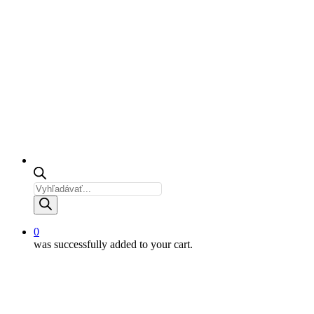
Products
search
0
was successfully added to your cart.
V