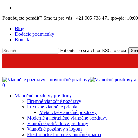
Skip
email
to
Potrebujete poradiť? Sme tu pre vás +421 905 738 471 (po-pia: 10:0
main
content
Blog
Dodacie podmienky
Kontakt
Hit enter to search or ESC to close
Sea
0
Menu
Vianočné pozdravy pre firmy
Firemné vianočné pozdravy
Luxusné vianočné priania
Metalické vianočné pozdravy
Moderné a netradičné vianočné pozdravy
Vianočné pohľadnice pre firmy
Vianočné pozdravy s logom
Elektronické firemné vianočné priania